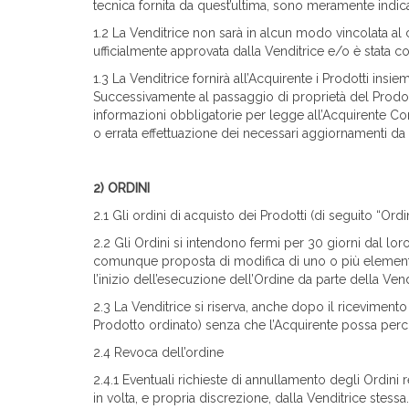
tecnica fornita da quest’ultima, sono meramente indic
1.2 La Venditrice non sarà in alcun modo vincolata al
ufficialmente approvata dalla Venditrice e/o è stata c
1.3 La Venditrice fornirà all’Acquirente i Prodotti insi
Successivamente al passaggio di proprietà del Prodot
informazioni obbligatorie per legge all’Acquirente Co
o errata effettuazione dei necessari aggiornamenti da
2) ORDINI
2.1 Gli ordini di acquisto dei Prodotti (di seguito “Or
2.2 Gli Ordini si intendono fermi per 30 giorni dal lor
comunque proposta di modifica di uno o più elementi i
l’inizio dell’esecuzione dell’Ordine da parte della Vend
2.3 La Venditrice si riserva, anche dopo il ricevimento
Prodotto ordinato) senza che l’Acquirente possa perc
2.4 Revoca dell’ordine
2.4.1 Eventuali richieste di annullamento degli Ordini r
in volta, e propria discrezione, dalla Venditrice stessa.