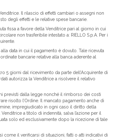
itrice. Il rilascio di effetti cambiari o assegni non
 degli effetti e le relative spese bancarie.
 fissa a favore della Venditrice pari al giorno in cui
colare non trasferibile intestato a: RIELLO S.p.A. Per i
uirente.
 alla data in cui il pagamento è dovuto. Tale ricevuta
ordinate bancarie relative alla banca aderente al
tro 5 giorni dal ricevimento da parte dell’Acquirente di
i autorizza la Venditrice a risolvere il relativo
ni previsti dalla legge nonché il rimborso dei costi
rare risolto l’Ordine. Il mancato pagamento anche di
ne, impregiudicato in ogni caso il diritto della
enditrice a titolo di indennità, salva l’azione per il
ttuata solo ed esclusivamente dopo la ricezione di tale
me il verificarsi di situazioni, fatti o atti indicativi di