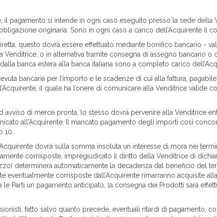
il pagamento si intende in ogni caso eseguito presso la sede della Vend
azione originaria. Sono in ogni caso a carico dell’Acquirente il costo
etta, questo dovrà essere effettuato mediante bonifico bancario - valuta
Venditrice, o in alternativa tramite consegna di assegno bancario o cir
 dalla banca estera alla banca italiana sono a completo carico dell’Acq
cevuta bancaria per l’importo e le scadenze di cui alla fattura, pagabile
’Acquirente, il quale ha l’onere di comunicare alla Venditrice valide co
 ad avviso di merce pronta, lo stesso dovrà pervenire alla Venditrice en
cato all’Acquirente. Il mancato pagamento degli importi così concordat
o 10.
 l’Acquirente dovrà sulla somma insoluta un interesse di mora nei termi
ente corrisposte, impregiudicato il diritto della Venditrice di dichia
ezzo) determinerà automaticamente la decadenza dal beneficio del termi
rate eventualmente corrisposte dall’Acquirente rimarranno acquisite alla V
a le Parti un pagamento anticipato, la consegna dei Prodotti sarà effe
onisti, fatto salvo quanto precede, eventuali ritardi di pagamento, così co