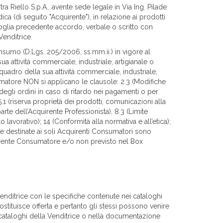
a Riello S.p.A., avente sede legale in Via Ing. Pilade
ca (di seguito "Acquirente"), in relazione ai prodotti
ivoglia precedente accordo, verbale o scritto con
Venditrice.
nsumo (D.Lgs. 205/2006, ss.mm.ii.) in vigore al
a attività commerciale, industriale, artigianale o
uadro della sua attività commerciale, industriale,
umatore NON si applicano le clausole: 2.3 (Modifiche
degli ordini in caso di ritardo nei pagamenti o per
1 (riserva proprietà dei prodotti, comunicazioni alla
parte dell’Acquirente Professionista), 8.3 (Limite
o lavorativo); 14 (Conformità alla normativa e all’etica);
le destinate ai soli Acquirenti Consumatori sono
uirente Consumatore e/o non previsto nel Box
enditrice con le specifiche contenute nei cataloghi
tituisce offerta e pertanto gli stessi possono venire
i cataloghi della Venditrice o nella documentazione