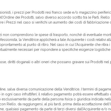
ssionisti, i prezzi per Prodotti resi franco sede e/o magazzino periferic
’Ordine dei Prodotti, salvo diverso accordo scritto tra le Parti. Riel
re i Prezzi nel caso si verifichi un aumento dei costi di fabbricazione 
zi non comprendono le spese di trasporto, nonché di eventuale montagg
ssionista, la Venditrice applicherà a tale Acquirente i costi relativi al
rontamento al punto di ritiro. Nel caso in cui l'Acquirente che ritira
entualmente necessari per rispondere a specifiche esigenze logistiche 
tasse, diritti doganali o altri oneri che possano gravare sui Prodotti ne
ne, salva diversa comunicazione della Venditrice. I termini di pagamen
in ogni caso infruttiferi; il relativo pagamento potrà essere effettuato
esclusivamente da parte della persona fisica o giuridica indicata nella 
n Riello, da raggiungersi, al più tardi, prima della accettazione dell’Ord
ione, qualsiasi pagamento da parte di terzi diversi dall’Acquirente e/o