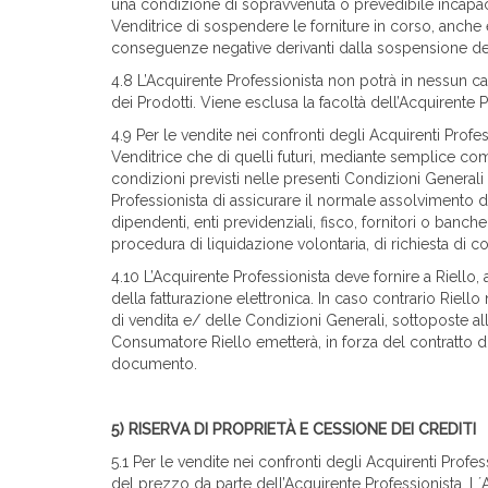
una condizione di sopravvenuta o prevedibile incapacit
Venditrice di sospendere le forniture in corso, anche
conseguenze negative derivanti dalla sospensione del
4.8 L’Acquirente Professionista non potrà in nessun c
dei Prodotti. Viene esclusa la facoltà dell’Acquirente
4.9 Per le vendite nei confronti degli Acquirenti Profess
Venditrice che di quelli futuri, mediante semplice co
condizioni previsti nelle presenti Condizioni Generali 
Professionista di assicurare il normale assolvimento d
dipendenti, enti previdenziali, fisco, fornitori o banche
procedura di liquidazione volontaria, di richiesta di c
4.10 L’Acquirente Professionista deve fornire a Riello,
della fatturazione elettronica. In caso contrario Riello
di vendita e/ delle Condizioni Generali, sottoposte 
Consumatore Riello emetterà, in forza del contratto di
documento.
5) RISERVA DI PROPRIETÀ E CESSIONE DEI CREDITI
5.1 Per le vendite nei confronti degli Acquirenti Prof
del prezzo da parte dell’Acquirente Professionista. L´A