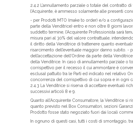
2.4.2 L’annullamento parziale o totale del contratto d
l’Acquirente, è ammesso solamente alle presenti cond
- per Prodotti MTO (make to order) e/o a configurazi
parte della Venditrice) entro e non oltre 8 giorni lavor
suddetto termine, l’Acquirente Professionista sarà ten
misura pari al 30% del valore contrattuale, intendendos
il diritto della Venditrice di trattenere quanto eventua
risarcimento dell’eventuale maggior danno subito.
- 
dell’accettazione dell’Ordine da parte della Venditrice
della Venditrice. In caso di annullamento parziale o to
corrispettivo per il recesso il cui ammontare è conven
esclusa) pattuito tra le Parti ed indicato nel relativo O
concorrenza del corrispettivo di cui sopra e in ogni ca
2.4.3 La Venditrice si riserva di accettare eventuali ri
successivi articoli 8 e 9.
Quanto all’Acquirente Consumatore, la Venditrice si ris
quanto previsto nel Box Consumatori, sezioni Garanzi
Prodotto fosse stato negoziato fuori dai locali commer
In ognuno di questi casi, tutti i costi di smontaggio, t