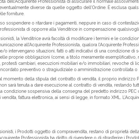
à dell’Acquirente Professionista di assicurare il normale assolvimento
 eventualmente diverse da quelle oggetto dell’Ordine. È esclusa qualsi
le forniture.
aso sospendere o ritardare i pagamenti, neppure in caso di contestazi
 Professionista di opporre alla Venditrice in compensazione qualsivogli
ionisti, la Venditrice avrà facoltà di modificare i termini e le condizion
municazione all’Acquirente Professionista, qualora l’Acquirente Profes
e/o intervengano situazioni, fatti o atti indicativi di una condizione d
elle proprie obbligazioni (come, a titolo meramente esemplificativo, 
, protesti cambiari, esecuzioni mobiliari e/o immobiliari, revoche di lic
oncordato preventivo o stragiudiziale o amministrazione controllata o gi
 al momento della stipula del contratto di vendita, il proprio indirizzo 
 non sarà tenuta a dare esecuzione al contratto di vendita, restando tutte
alla condizione sospensiva della consegna del predetto indirizzo PEC
 vendita, fattura elettronica, ai sensi di legge, in formato XML. L’Acq
essionisti, i Prodotti oggetto di compravendita, restano di proprietà d
cquirente Professionista ha diritto di rivendere o di ritrasferire i Pro