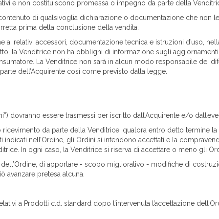
ativi e non costituiscono promessa o impegno da parte della Venditri
 contenuto di qualsivoglia dichiarazione o documentazione che non le è
orretta prima della conclusione della vendita.
eme ai relativi accessori, documentazione tecnica e istruzioni d’uso, nell
to, la Venditrice non ha obblighi di informazione sugli aggiornamenti
nsumatore. La Venditrice non sarà in alcun modo responsabile dei difet
 parte dell’Acquirente così come previsto dalla legge.
dini”) dovranno essere trasmessi per iscritto dall’Acquirente e/o dall’ev
o ricevimento da parte della Venditrice; qualora entro detto termine la 
ndicati nell’Ordine, gli Ordini si intendono accettati e la compravend
itrice. In ogni caso, la Venditrice si riserva di accettare o meno gli Or
 dell’Ordine, di apportare - scopo migliorativo - modifiche di costruzi
iò avanzare pretesa alcuna.
elativi a Prodotti c.d. standard dopo l’intervenuta l’accettazione dell’O