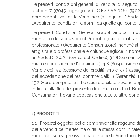
Le presenti condizioni generali di vendita (di seguito 
Riello n. 7, 37045 Legnago (VR), C.F./P.IVA 02641790239 
commercializzati dalla Venditrice (di seguito i "Prodo
l’Acquirente; condizioni difformi da quelle qui contenu
Le presenti Condizioni Generali si applicano con moda
momento dell’acquisto del Prodotto (quale "qualsiasi p
professionale") (Acquirente Consumatore), nonché al pr
artigianale o professionale e chiunque agisce in nome
ai Prodotti); 2.4.2 (Revoca dell’Ordine); 3.1 (Determin
mutate condizioni dell'acquirente); 4.8 (Sospensione d
Venditrice); 5.2 (cessione dei crediti); 7.1b e 7.3 (Pass
dell’accettazione dei resi commerciali); 9 (Garanzia); 10 
15.2 (Foro competente). Le clausole citate trovano ap
indicate alla fine del presente documento nel cd. Bo
Consumatori, trovano applicazione tutte le altre con
1) PRODOTTI
1.1 I Prodotti oggetto delle compravendite regolate d
della Venditrice medesima o dalla stessa comunicate. 
modificati senza preavviso da parte della Venditrice.