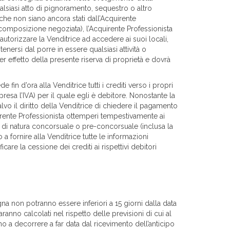
alsiasi atto di pignoramento, sequestro o altro
che non siano ancora stati dall’Acquirente
omposizione negoziata), l’Acquirente Professionista
utorizzare la Venditrice ad accedere ai suoi locali,
enersi dal porre in essere qualsiasi attività o
r effetto della presente riserva di proprietà e dovrà
in d’ora alla Venditrice tutti i crediti verso i propri
resa l’IVA) per il quale egli è debitore. Nonostante la
vo il diritto della Venditrice di chiedere il pagamento
quirente Professionista ottemperi tempestivamente ai
a di natura concorsuale o pre-concorsuale (inclusa la
a fornire alla Venditrice tutte le informazioni
are la cessione dei crediti ai rispettivi debitori
gna non potranno essere inferiori a 15 giorni dalla data
anno calcolati nel rispetto delle previsioni di cui al
o a decorrere a far data dal ricevimento dell’anticipo