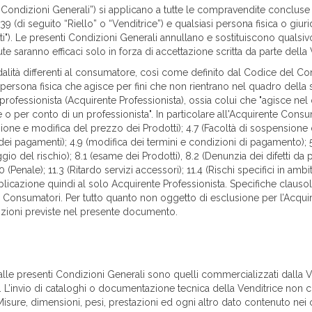
“Condizioni Generali”) si applicano a tutte le compravendite concluse tr
(di seguito “Riello” o “Venditrice”) e qualsiasi persona fisica o giuridi
tti"). Le presenti Condizioni Generali annullano e sostituiscono quals
te saranno efficaci solo in forza di accettazione scritta da parte della 
lità differenti al consumatore, così come definito dal Codice del Co
ersona fisica che agisce per fini che non rientrano nel quadro della su
ofessionista (Acquirente Professionista), ossia colui che "agisce nel q
 o per conto di un professionista". In particolare all'Acquirente Cons
azione e modifica del prezzo dei Prodotti); 4.7 (Facoltà di sospensione 
ei pagamenti); 4.9 (modifica dei termini e condizioni di pagamento); 5.
aggio del rischio); 8.1 (esame dei Prodotti), 8.2 (Denunzia dei difetti da 
(Penale); 11.3 (Ritardo servizi accessori); 11.4 (Rischi specifici in ambit
plicazione quindi al solo Acquirente Professionista. Specifiche clauso
x Consumatori. Per tutto quanto non oggetto di esclusione per l’Acq
dizioni previste nel presente documento.
alle presenti Condizioni Generali sono quelli commercializzati dalla V
L’invio di cataloghi o documentazione tecnica della Venditrice non cos
 Misure, dimensioni, pesi, prestazioni ed ogni altro dato contenuto ne