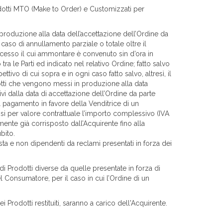
rodotti MTO (Make to Order) e Customizzati per
roduzione alla data dell’accettazione dell’Ordine da
n caso di annullamento parziale o totale oltre il
recesso il cui ammontare è convenuto sin d’ora in
a le Parti ed indicato nel relativo Ordine; fatto salvo
tivo di cui sopra e in ogni caso fatto salvo, altresì, il
dotti che vengono messi in produzione alla data
ivi dalla data di accettazione dell’Ordine da parte
al pagamento in favore della Venditrice di un
osi per valore contrattuale l’importo complessivo (IVA
almente già corrisposto dall’Acquirente fino alla
bito.
nista e non dipendenti da reclami presentati in forza dei
di Prodotti diverse da quelle presentate in forza di
Consumatore, per il caso in cui l’Ordine di un
 Prodotti restituiti, saranno a carico dell'Acquirente.