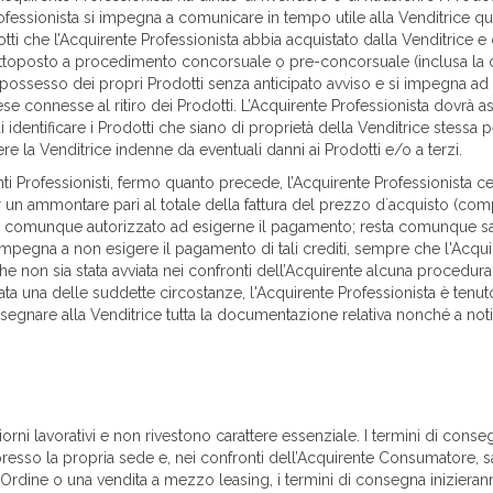
rofessionista si impegna a comunicare in tempo utile alla Venditrice qu
ti che l’Acquirente Professionista abbia acquistato dalla Venditrice e 
ttoposto a procedimento concorsuale o pre-concorsuale (inclusa la c
possesso dei propri Prodotti senza anticipato avviso e si impegna ad a
e connesse al ritiro dei Prodotti. L’Acquirente Professionista dovrà ast
entificare i Prodotti che siano di proprietà della Venditrice stessa pe
ere la Venditrice indenne da eventuali danni ai Prodotti e/o a terzi.
 Professionisti, fermo quanto precede, l’Acquirente Professionista cede f
per un ammontare pari al totale della fattura del prezzo d´acquisto (comp
sarà comunque autorizzato ad esigerne il pagamento; resta comunque sal
, si impegna a non esigere il pagamento di tali crediti, sempre che l'Ac
e non sia stata avviata nei confronti dell’Acquirente alcuna procedur
ata una delle suddette circostanze, l'Acquirente Professionista è tenuto 
egnare alla Venditrice tutta la documentazione relativa nonché a notific
rni lavorativi e non rivestono carattere essenziale. I termini di conse
resso la propria sede e, nei confronti dell’Acquirente Consumatore, sar
rdine o una vendita a mezzo leasing, i termini di consegna inizierann