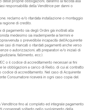
 delle proprie obbligazioni, daranno la facoltà alla
asi responsabilità della Venditrice per danni o
one, reclamo e/o ritardata installazione o montaggio
a ragione di credito.
i di pagamento sia degli Ordini già inoltrati alla
sionista medesimo sia inadempiente ai termini e
i sopravvenuta o prevedibile incapacità dell’Acquirente
nei casi di mancati o ritardati pagamenti anche verso
enze o autorizzazioni, atti preparatori e/o iniziali di
udiziaria, fallimento, ecc.).
PEC o il codice di accreditamento necessari ai fini
 le obbligazioni a carico di Riello, di cui al contratto
 o codice di accreditamento. Nel caso di Acquirente
uirente Consumatore riceverà in ogni caso copia del
ella Venditrice fino al completo ed integrale pagamento
dotti consegnati soltanto nello svolgimento della