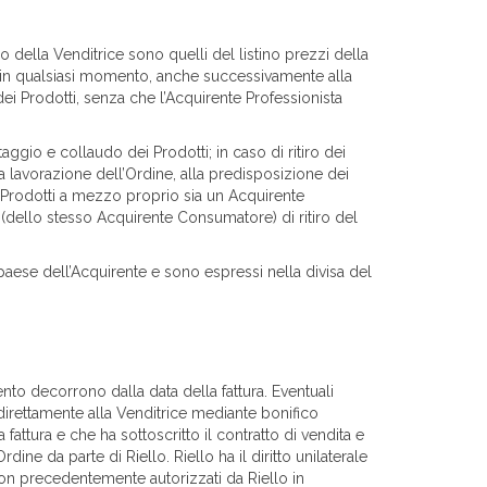
o della Venditrice sono quelli del listino prezzi della
lo in qualsiasi momento, anche successivamente alla
dei Prodotti, senza che l’Acquirente Professionista
io e collaudo dei Prodotti; in caso di ritiro dei
la lavorazione dell’Ordine, alla predisposizione dei
 i Prodotti a mezzo proprio sia un Acquirente
(dello stesso Acquirente Consumatore) di ritiro del
l paese dell’Acquirente e sono espressi nella divisa del
to decorrono dalla data della fattura. Eventuali
 direttamente alla Venditrice mediante bonifico
fattura e che ha sottoscritto il contratto di vendita e
ine da parte di Riello. Riello ha il diritto unilaterale
 non precedentemente autorizzati da Riello in