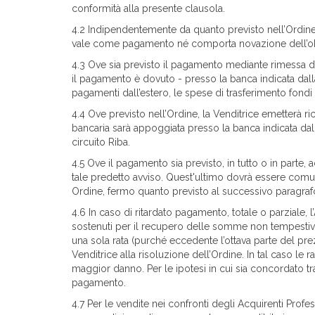
conformità alla presente clausola.
4.2 Indipendentemente da quanto previsto nell’Ordine, 
vale come pagamento né comporta novazione dell’obblig
4.3 Ove sia previsto il pagamento mediante rimessa dir
il pagamento è dovuto - presso la banca indicata dalla 
pagamenti dall’estero, le spese di trasferimento fondi
4.4 Ove previsto nell’Ordine, la Venditrice emetterà ri
bancaria sarà appoggiata presso la banca indicata dall
circuito Riba.
4.5 Ove il pagamento sia previsto, in tutto o in parte,
tale predetto avviso. Quest'ultimo dovrà essere comuni
Ordine, fermo quanto previsto al successivo paragraf
4.6 In caso di ritardato pagamento, totale o parziale,
sostenuti per il recupero delle somme non tempestivam
una sola rata (purché eccedente l’ottava parte del pr
Venditrice alla risoluzione dell’Ordine. In tal caso le 
maggior danno. Per le ipotesi in cui sia concordato tr
pagamento.
4.7 Per le vendite nei confronti degli Acquirenti Professi