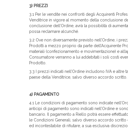
3) PREZZI
3.1 Per le vendite nei confronti degli Acquirenti Profe
Venditrice in vigore al momento della conclusione dell
conclusione dell’Ordine, avrà la possibilità di aumenta
possa reclamare alcunché.
3.2 Ove non diversamente previsto nell’Ordine, i prez
Prodotti a mezzo proprio da parte dell’Acquirente Profe
materiali (confezionamento e movimentazione) e all’app
Consumatore verranno a lui addebitati i soli costi ev
Prodotto.
3.3 I prezzi indicati nell’Ordine includono IVA e altre 
paese della Venditrice, salvo diverso accordo scritto.
4) PAGAMENTO
4.1 Le condizioni di pagamento sono indicate nell’Ordi
anticipi di pagamento sono indicati nell’Ordine e sono 
bancario. Il pagamento a Riello potrà essere effettuato 
le Condizioni Generali, salvo diverso accordo scritto co
ed incontestabile di rifiutare, a sua esclusiva discrez