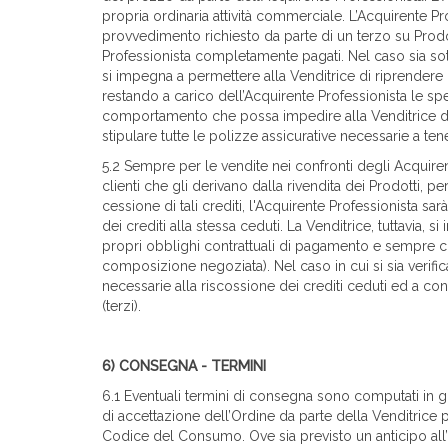
propria ordinaria attività commerciale. L’Acquirente P
provvedimento richiesto da parte di un terzo su Prodot
Professionista completamente pagati. Nel caso sia so
si impegna a permettere alla Venditrice di riprendere 
restando a carico dell’Acquirente Professionista le spes
comportamento che possa impedire alla Venditrice di id
stipulare tutte le polizze assicurative necessarie a ten
5.2 Sempre per le vendite nei confronti degli Acquirenti
clienti che gli derivano dalla rivendita dei Prodotti, 
cessione di tali crediti, l'Acquirente Professionista 
dei crediti alla stessa ceduti. La Venditrice, tuttavia
propri obblighi contrattuali di pagamento e sempre ch
composizione negoziata). Nel caso in cui si sia verific
necessarie alla riscossione dei crediti ceduti ed a cons
(terzi).
6) CONSEGNA - TERMINI
6.1 Eventuali termini di consegna sono computati in gio
di accettazione dell’Ordine da parte della Venditrice p
Codice del Consumo. Ove sia previsto un anticipo all’O