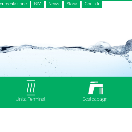
cumentazione
BIM
News
Storia
Contatti
Unità Terminali
Scaldabagni