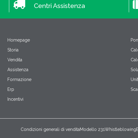
Centri Assistenza
Homepage
Pom
Storia
Cal
Vendita
Cal
Assistenza
Sol
Formazione
Uni
Erp
Sca
Incentivi
Condizioni generali di vendita
Modello 231
Whistleblowing