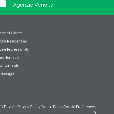
Agenzie Vendita
pe di Calore
daie Residenziali
daie Professionali
are Termico
tà Terminali
ldabagni
EU Data Act
Privacy Policy
Cookie Policy
Cookie Preferences