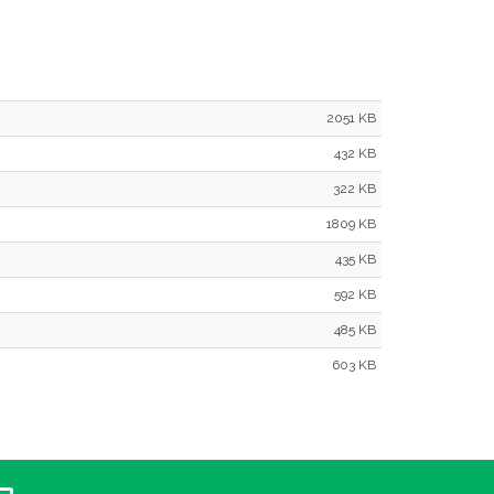
2051 KB
432 KB
322 KB
1809 KB
435 KB
592 KB
485 KB
603 KB