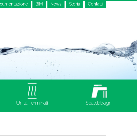
cumentazione
BIM
News
Storia
Contatti
Unità Terminali
Scaldabagni