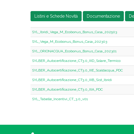
Listini e Schede Novità
Documentazione
De
SYL_Ibridi_Vega_M_Ecobonus_Bonus_Casa_202503
SYL_Vega_M_Ecobonus_Bonus_Casa_202303
SYL_ORIONACQUA_Ecobonus_Bonus_Casa_202301
SYLBER_Autocertificazione_CT3.0_IIID_Solare_Termico
SYLBER_Autocertificazione_CT3.0_IIIE_Scaldacqua_PDC
SYLBER_Autocertificazione_CT3.0_IIIB_Sist_Ibridi
SYLBER_Autocertificazione_CT3.0_IIIA_PDC
SYL_Tabelle_Incentivi_CT_3.0_v01